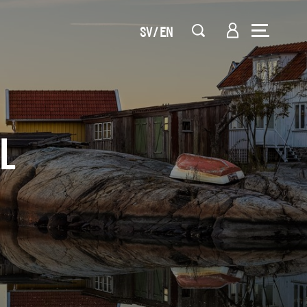
SV
EN
L