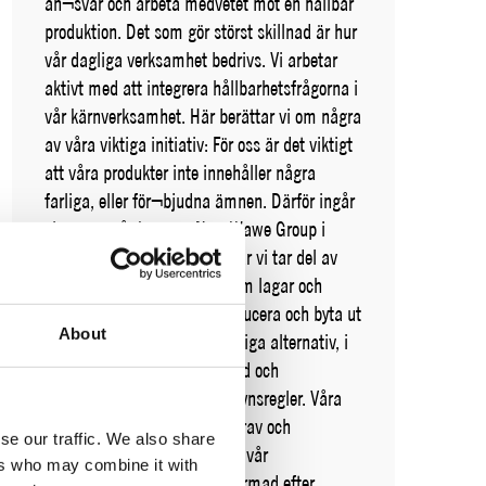
an¬svar och arbeta medvetet mot en hållbar
produktion. Det som gör störst skillnad är hur
vår dagliga verksamhet bedrivs. Vi arbetar
aktivt med att integrera hållbarhetsfrågorna i
vår kärnverksamhet. Här berättar vi om några
av våra viktiga initiativ: För oss är det viktigt
att våra produkter inte innehåller några
farliga, eller för¬bjudna ämnen. Därför ingår
vi genom vår koncern New Wawe Group i
Swereas Kemikalie-grupp, där vi tar del av
den senaste informationen om lagar och
regler. Vi arbetar med att reducera och byta ut
About
kemikalier till bästa tillgängliga alternativ, i
linje med god tillverkningssed och
miljöbalkens allmänna hänsynsregler. Våra
leverantörer måste följa de krav och
se our traffic. We also share
restriktioner som framgår av vår
ers who may combine it with
kemikalielista. Listan är utformad efter