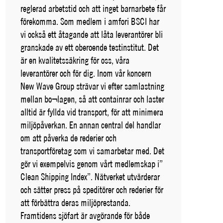
reglerad arbetstid och att inget barnarbete får
förekomma. Som medlem i amfori BSCI har
vi också ett åtagande att låta leverantörer bli
granskade av ett oberoende testinstitut. Det
är en kvalitetssäkring för oss, våra
leverantörer och för dig. Inom vår koncern
New Wave Group strävar vi efter samlastning
mellan bo¬lagen, så att containrar och laster
alltid är fyllda vid transport, för att minimera
miljöpåverkan. En annan central del handlar
om att påverka de rederier och
transportföretag som vi samarbetar med. Det
gör vi exempelvis genom vårt medlemskap i”
Clean Shipping Index”. Nätverket utvärderar
och sätter press på speditörer och rederier för
att förbättra deras miljöprestanda.
Framtidens sjöfart är avgörande för både