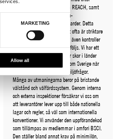
 services.
gällande lagstiftning, så som REACH, samt
med hänsyn till olika bransch-
rekommendationer och standarder. Detta
MARKETING
medför att kraven som helhet ofta är striktare
än aktuell lagstiftning. Vi gör även kontroller
för att säkerställa att kraven följs. Vi har ett
stort ansvar när vi producerar skor i länder
Allow all
som inte kommit lika långt som Sverige när
det gäller arbetsvillkor och miljöfrågor.
Många av utmaningarna beror på bristande
välstånd och välfärdssystem. Genom interna
och externa inspektioner försäkrar vi oss om
att leverantörer lever upp till både nationella
lagar och regler, så väl som internationella
konventioner. Vi använder den uppförandekod
som tillämpas av medlemmar i amfori BSCI.
Den ställer bland annat krav på minimilön,