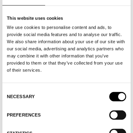
VISA KARTA
This website uses cookies
WHERE
Fashion Week Trade (Stockholm Showroom)
We use cookies to personalise content and ads, to
ADRESS
Augustendalsvägen 7, Nacka strand
provide social media features and to analyse our traffic.
SHOWROOM / STAND:
833
We also share information about your use of our site with
10 aug 2026 - 14 aug 2026
our social media, advertising and analytics partners who
may combine it with other information that you’ve
provided to them or that they’ve collected from your use
of their services.
Consent
NECESSARY
Selection
TILLBAKA TILL VARUMÄRKEN
PREFERENCES