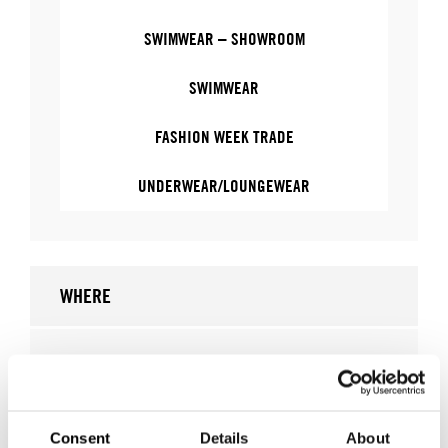
SWIMWEAR – SHOWROOM
SWIMWEAR
FASHION WEEK TRADE
UNDERWEAR/LOUNGEWEAR
WHERE
WHERE
Stockholm Showroom
ADRESS
Augustendalsvägen 7
SHOWROOM / STAND:
833
Consent
Details
About