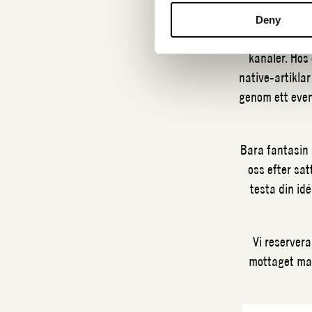
Deny
Vi hjälper d
kanaler. Hos
native-artiklar
genom ett even
Bara fantasin 
oss efter sat
testa din id
Vi reservera
mottaget mat