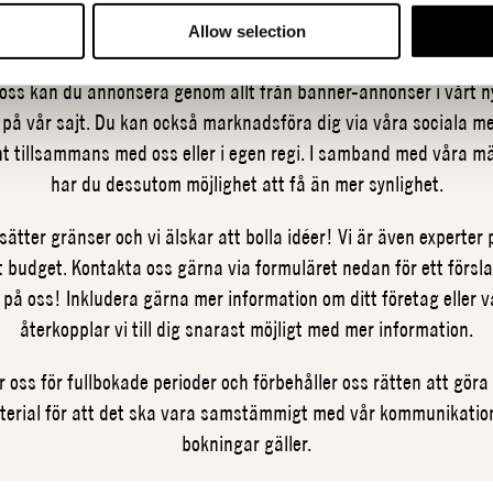
Allow selection
ig att på bästa sätt nå ut till din målgrupp genom digitala såvä
 oss kan du annonsera genom allt från banner-annonser i vårt nyh
 på vår sajt. Du kan också marknadsföra dig via våra sociala me
t tillsammans med oss eller i egen regi. I samband med våra m
har du dessutom möjlighet att få än mer synlighet.
sätter gränser och vi älskar att bolla idéer! Vi är även experter
t budget. Kontakta oss gärna via formuläret nedan för ett förslag
é på oss! Inkludera gärna mer information om ditt företag eller 
återkopplar vi till dig snarast möjligt med mer information.
r oss för fullbokade perioder och förbehåller oss rätten att göra 
erial för att det ska vara samstämmigt med vår kommunikatio
bokningar gäller.