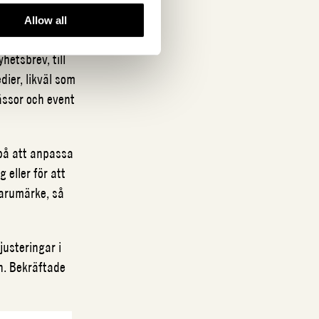
Allow all
l som fysiska
etsbrev, till
dier, likväl som
ässor och event
 på att anpassa
 eller för att
varumärke, så
justeringar i
n. Bekräftade