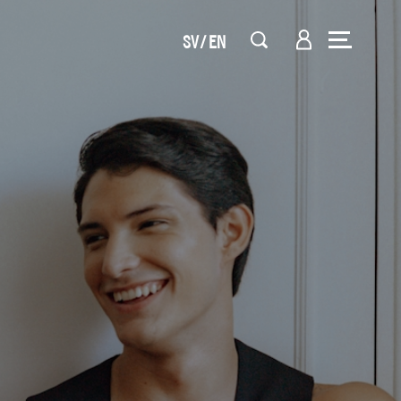
SV
EN