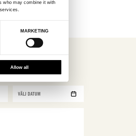
ers who may combine it with
 services.
MARKETING
Allow all
MM
snedstreck
DD
snedstreck