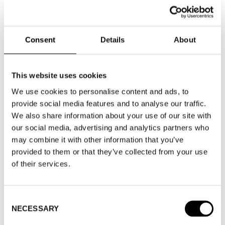
WOMEN'S WEAR
Consent
Details
About
WHERE
This website uses cookies
We use cookies to personalise content and ads, to
WHERE
Fashion Week Trade (Stockholm Showroom)
provide social media features and to analyse our traffic.
ADRESS
Augustendalsvägen 7, Nacka strand
We also share information about your use of our site with
SHOWROOM / STAND:
707
our social media, advertising and analytics partners who
10 aug 2026 - 14 aug 2026
may combine it with other information that you’ve
provided to them or that they’ve collected from your use
of their services.
Consent
NECESSARY
Selection