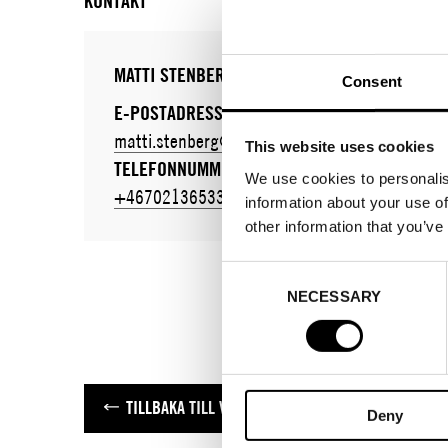
KONTAKT
MATTI STENBERG
Consent
E-POSTADRESS:
matti.stenberg@borjesson.nu
This website uses cookies
TELEFONNUMMER:
We use cookies to personalis
+46702136533
information about your use of
other information that you’ve
Consent
NECESSARY
Selection
TILLBAKA TILL VARUMÄRKEN
Deny