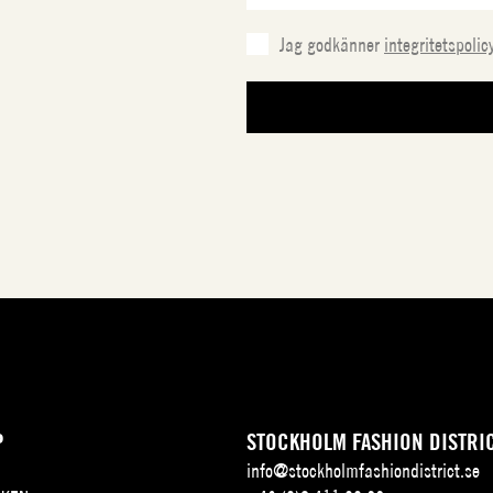
Jag godkänner
integritetspolic
P
STOCKHOLM FASHION DISTRI
info@stockholmfashiondistrict.se