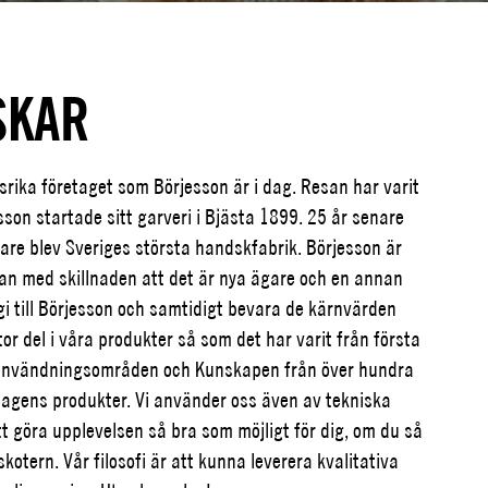
SKAR
srika företaget som Börjesson är i dag. Resan har varit
on startade sitt garveri i Bjästa 1899. 25 år senare
are blev Sveriges största handskfabrik. Börjesson är
jan med skillnaden att det är nya ägare och en annan
rgi till Börjesson och samtidigt bevara de kärnvärden
or del i våra produkter så som det har varit från första
ga användningsområden och Kunskapen från över hundra
 dagens produkter. Vi använder oss även av tekniska
att göra upplevelsen så bra som möjligt för dig, om du så
skotern. Vår filosofi är att kunna leverera kvalitativa