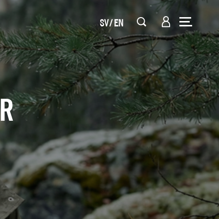
SV
EN
AR