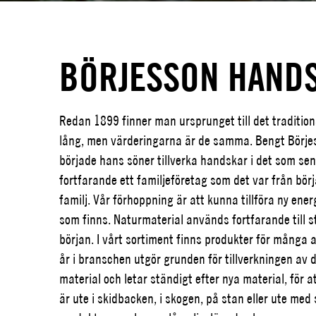
BÖRJESSON HAND
Redan 1899 finner man ursprunget till det tradition
lång, men värderingarna är de samma. Bengt Börjess
började hans söner tillverka handskar i det som sen
fortfarande ett familjeföretag som det var från bör
familj. Vår förhoppning är att kunna tillföra ny ene
som finns. Naturmaterial används fortfarande till st
början. I vårt sortiment finns produkter för mån
år i branschen utgör grunden för tillverkningen av
material och letar ständigt efter nya material, för 
är ute i skidbacken, i skogen, på stan eller ute med 