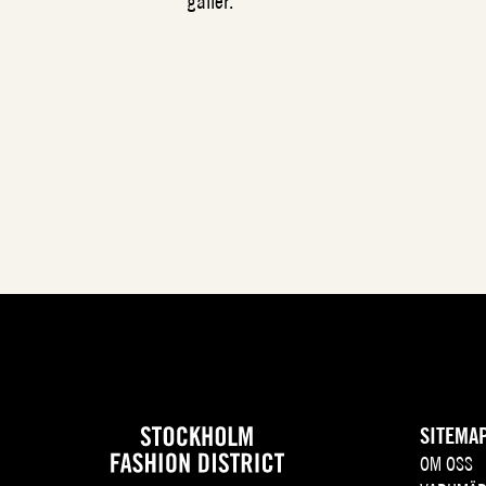
gäller.
SITEMA
OM OSS