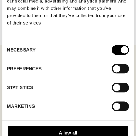
our social media, advertising and analytics partners who
may combine it with other information that you’ve
TILLBAKA TILL VARUMÄRKEN
provided to them or that they’ve collected from your use
of their services.
Consent
NECESSARY
Selection
PREFERENCES
MÖTESFÖRFRÅGAN
CATERPILLAR
STATISTICS
I formuläret kan du fylla i ett önskat datum för
möte och en hälsning. Kom ihåg att skriva i din
MARKETING
mailadress korrekt för att bekräftelsen ska nå
dig. Endast bekräftade mötesförfrågningar
gäller.
Allow all