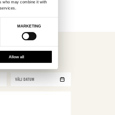
ers who may combine it with
 services.
MARKETING
Allow all
MM
snedstreck
DD
snedstreck