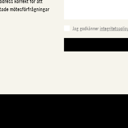
adress korrekt för att
ftade mötesförfrågningar
Jag godkänner
integritetspolic