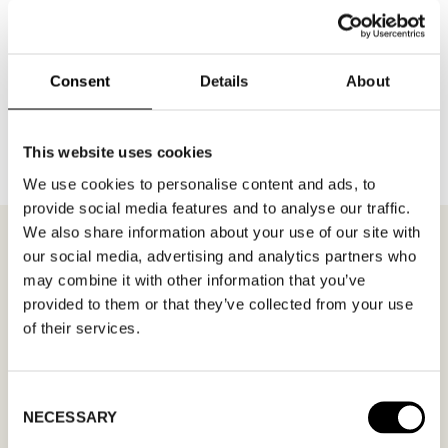
Consent
Details
About
TILLBAKA TILL VARUMÄRKEN
This website uses cookies
We use cookies to personalise content and ads, to
provide social media features and to analyse our traffic.
We also share information about your use of our site with
our social media, advertising and analytics partners who
may combine it with other information that you’ve
MÖTESFÖRFRÅGAN
CECIL
provided to them or that they’ve collected from your use
of their services.
I formuläret kan du fylla i ett önskat datum för
möte och en hälsning. Kom ihåg att skriva i din
Consent
NECESSARY
Selection
mailadress korrekt för att bekräftelsen ska nå