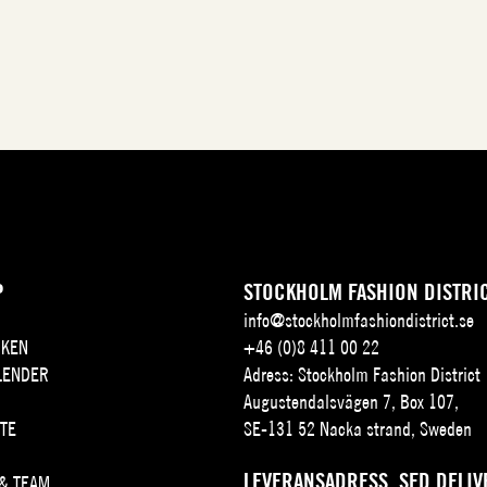
P
STOCKHOLM FASHION DISTRI
info@stockholmfashiondistrict.se
KEN
+46 (0)8 411 00 22
LENDER
Adress: Stockholm Fashion District
Augustendalsvägen 7, Box 107,
TE
SE-131 52 Nacka strand, Sweden
LEVERANSADRESS, SFD DELIV
 & TEAM