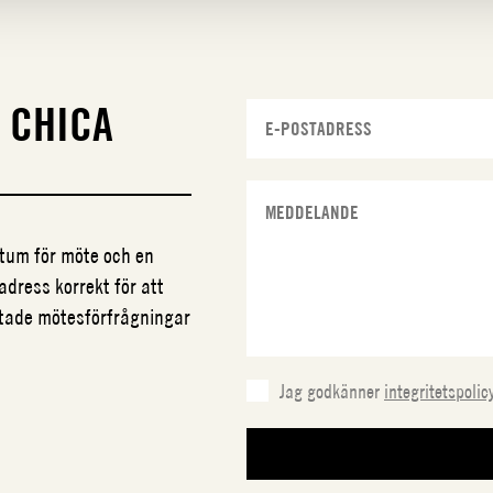
N
CHICA
datum för möte och en
adress korrekt för att
ftade mötesförfrågningar
Jag godkänner
integritetspolic