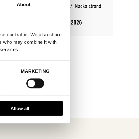
About
ADRESS
Augustendalsvägen 7, Nacka strand
SHOWROOM / STAND:
931
10 aug 2026 - 14 aug 2026
se our traffic. We also share
ers who may combine it with
 services.
MARKETING
Allow all