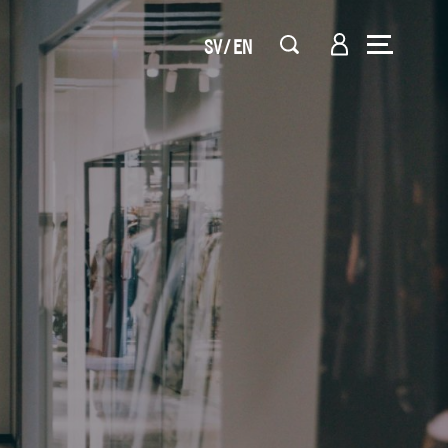
SV
EN