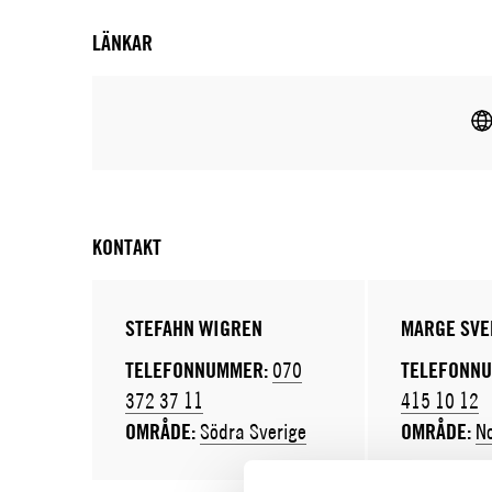
LÄNKAR
KONTAKT
STEFAHN WIGREN
MARGE SVE
TELEFONNUMMER:
070
TELEFONN
372 37 11
415 10 12
OMRÅDE:
Södra Sverige
OMRÅDE:
No