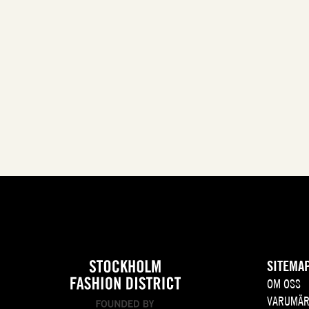
SITEMA
OM OSS
VARUMÄR