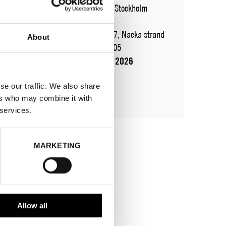
WHERE
Fashion Week Trade (Stockholm
Showroom)
ADRESS
Augustendalsvägen 7, Nacka strand
About
SHOWROOM / STAND:
824.805
10 aug 2026 - 14 aug 2026
se our traffic. We also share
ers who may combine it with
 services.
MARKETING
Allow all