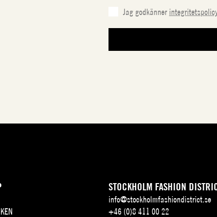
Jag godkänner
integritetspolic
P
STOCKHOLM FASHION DISTRI
info@stockholmfashiondistrict.se
KEN
+46 (0)8 411 00 22