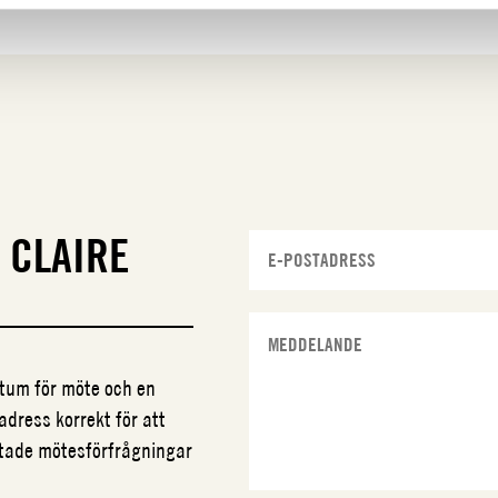
N
CLAIRE
datum för möte och en
adress korrekt för att
ftade mötesförfrågningar