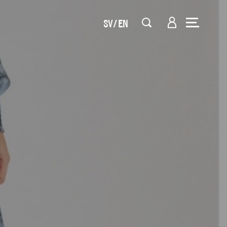
SV
EN