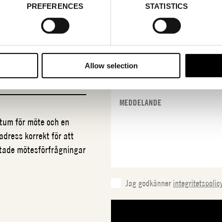
PREFERENCES
STATISTICS
N
COLOR
Allow selection
datum för möte och en
adress korrekt för att
ftade mötesförfrågningar
Jag godkänner
integritetspolic