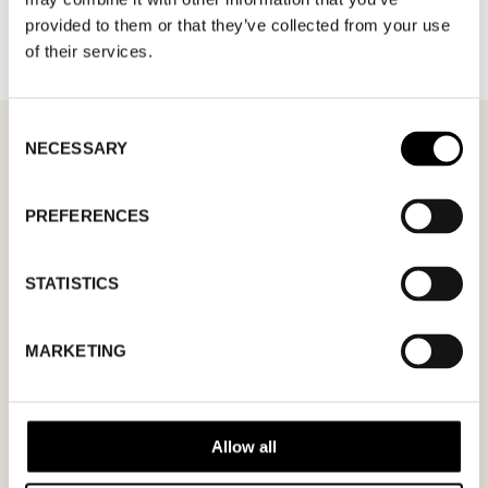
provided to them or that they’ve collected from your use
of their services.
Consent
NECESSARY
Selection
MÖTESFÖRFRÅGAN
CREPIN PETIT
PREFERENCES
I formuläret kan du fylla i ett önskat datum för
STATISTICS
möte och en hälsning. Kom ihåg att skriva i din
mailadress korrekt för att bekräftelsen ska nå
MARKETING
dig. Endast bekräftade mötesförfrågningar
gäller.
Allow all