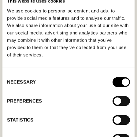
This website uses cookies
MÖTESFÖRFRÅGAN
FABIENNE CHAPOT
We use cookies to personalise content and ads, to
provide social media features and to analyse our traffic.
I formuläret kan du fylla i ett önskat datum för
We also share information about your use of our site with
möte och en hälsning. Kom ihåg att skriva i din
our social media, advertising and analytics partners who
mailadress korrekt för att bekräftelsen ska nå
may combine it with other information that you’ve
dig. Endast bekräftade mötesförfrågningar
provided to them or that they’ve collected from your use
of their services.
gäller.
Consent
NECESSARY
Selection
PREFERENCES
MM
snedstreck
DD
STATISTICS
snedstreck
ÅÅÅÅ