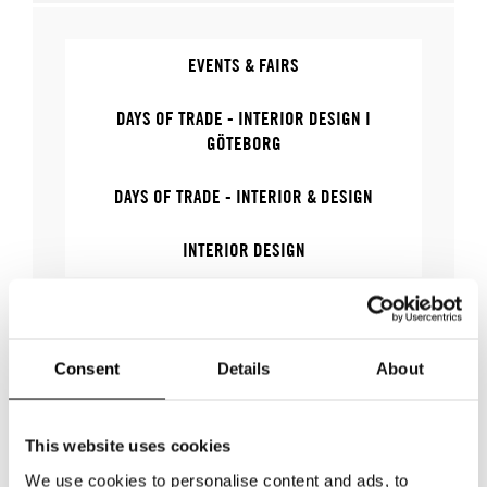
EVENTS & FAIRS
DAYS OF TRADE - INTERIOR DESIGN I
GÖTEBORG
DAYS OF TRADE - INTERIOR & DESIGN
INTERIOR DESIGN
WHERE
Consent
Details
About
This website uses cookies
Vi ses gärna för bokade möten mellan 10.00-16.00.
We use cookies to personalise content and ads, to