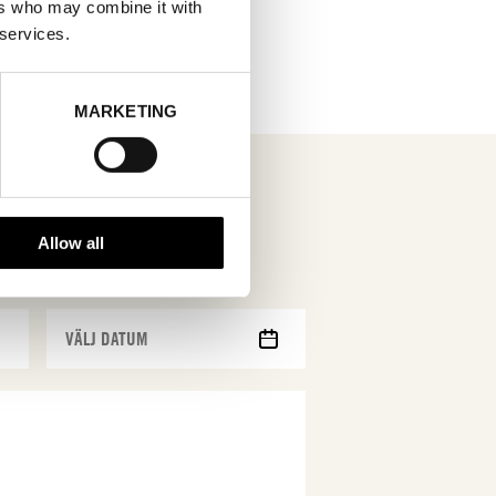
ers who may combine it with
 services.
MARKETING
Allow all
MM
snedstreck
DD
snedstreck