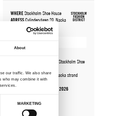
WHERE
Stockholm Shoe House
ADRESS
Cylindervägen 20, Nacka
strand
SHOWROOM / STAND:
33
VISA KARTA
About
WHERE
Fashion Week Trade (Stockholm Shoe
House)
se our traffic. We also share
ADRESS
Cylindervägen 20, Nacka strand
ers who may combine it with
SHOWROOM / STAND:
33
 services.
10 aug 2026 - 14 aug 2026
MARKETING