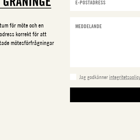
N
GRANINGE
datum för möte och en
adress korrekt för att
ftade mötesförfrågningar
Jag godkänner
integritetspolic