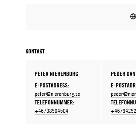
KONTAKT
PETER NIERENBURG
PEDER DAN
E-POSTADRESS:
E-POSTADR
peter@nierenburg.se
peder@nier
TELEFONNUMMER:
TELEFONN
+46708904504
+4673429