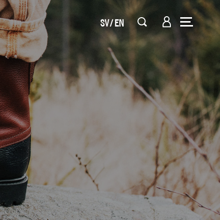
SV
EN