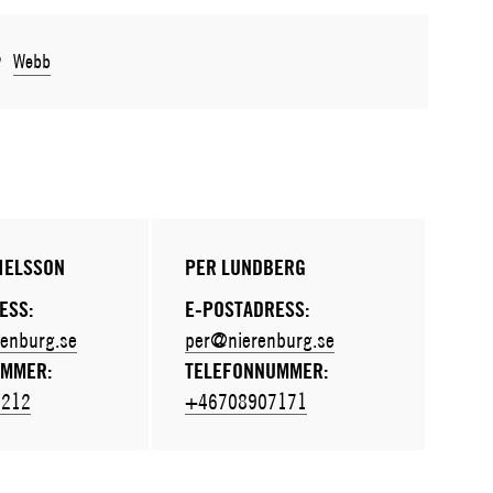
Webb
IELSSON
PER LUNDBERG
ESS:
E-POSTADRESS:
enburg.se
per@nierenburg.se
UMMER:
TELEFONNUMMER:
2212
+46708907171