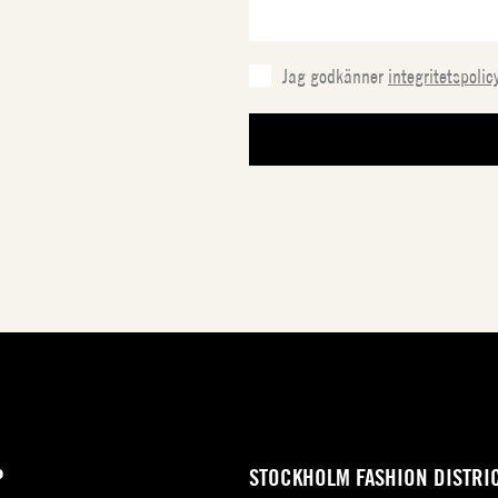
Jag godkänner
integritetspolic
P
STOCKHOLM FASHION DISTRI