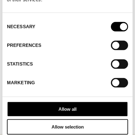
strand
SHOWROOM / STAND:
307
10 aug 2026 - 13 aug 2026
Consent
NECESSARY
Selection
PREFERENCES
STATISTICS
MARKETING
TILLBAKA TILL VARUMÄRKEN
Allow all
Allow selection