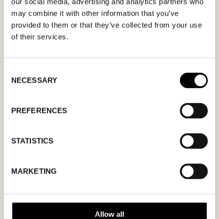
our social media, advertising and analytics partners who
may combine it with other information that you’ve
provided to them or that they’ve collected from your use
of their services.
MM
Consent
snedstreck
NECESSARY
Selection
DD
snedstreck
PREFERENCES
ÅÅÅÅ
STATISTICS
Jag godkänner
integritetspolicyn.
MARKETING
Allow all