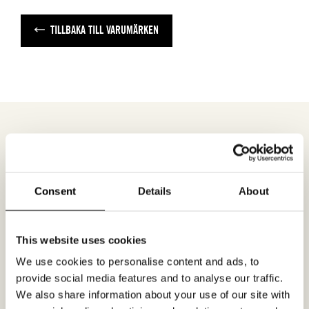
TILLBAKA TILL VARUMÄRKEN
MÖTESFÖRFRÅGAN
KOALA
Consent
Details
About
I formuläret kan du fylla i ett önskat datum för
möte och en hälsning. Kom ihåg att skriva i din
This website uses cookies
mailadress korrekt för att bekräftelsen ska nå
We use cookies to personalise content and ads, to
dig. Endast bekräftade mötesförfrågningar
provide social media features and to analyse our traffic.
gäller.
We also share information about your use of our site with