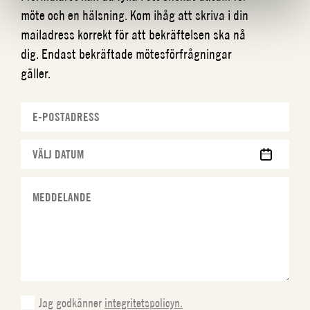
möte och en hälsning. Kom ihåg att skriva i din
mailadress korrekt för att bekräftelsen ska nå
dig. Endast bekräftade mötesförfrågningar
gäller.
MM
snedstreck
DD
snedstreck
ÅÅÅÅ
Jag godkänner
integritetspolicyn.