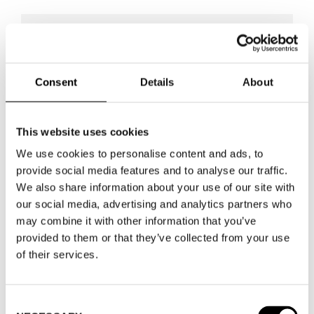
WHERE
Consent
Details
About
WHERE
Fashion Week Trade (Stockholm Shoe
House)
ADRESS
Cylindervägen 20, Nacka strand
This website uses cookies
SHOWROOM / STAND:
21
We use cookies to personalise content and ads, to
10 aug 2026 - 14 aug 2026
provide social media features and to analyse our traffic.
We also share information about your use of our site with
our social media, advertising and analytics partners who
WHERE
Stockholm Shoe House
may combine it with other information that you’ve
ADRESS
Cylindervägen 20, Nacka
provided to them or that they’ve collected from your use
strand
of their services.
SHOWROOM / STAND:
21
VISA KARTA
Consent