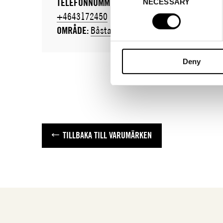
TELEFONNUMMER:
NECESSARY
Selection
+4643172450
OMRÅDE:
Båstad
Deny
TILLBAKA TILL VARUMÄRKEN