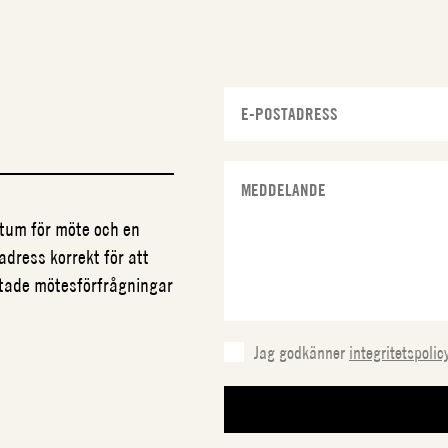
datum för möte och en
adress korrekt för att
ftade mötesförfrågningar
Jag godkänner
integritetspolic