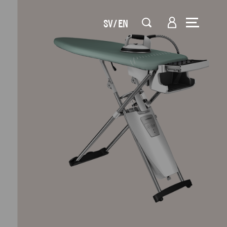
SV
EN