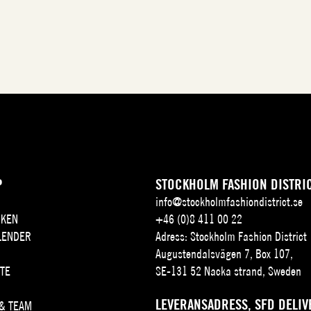
P
STOCKHOLM FASHION DISTRI
info@stockholmfashiondistrict.se
KEN
+46 (0)8 411 00 22
LENDER
Adress: Stockholm Fashion District
Augustendalsvägen 7, Box 107,
TE
SE-131 52 Nacka strand, Sweden
LEVERANSADRESS, SFD DELIV
 & TEAM