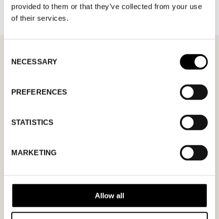
provided to them or that they’ve collected from your use
of their services.
Consent
NECESSARY
Selection
MÖTESFÖRFRÅGAN
LOVABLE
PREFERENCES
I formuläret kan du fylla i ett önskat datum för
STATISTICS
möte och en hälsning. Kom ihåg att skriva i din
mailadress korrekt för att bekräftelsen ska nå
MARKETING
dig. Endast bekräftade mötesförfrågningar
gäller.
Allow all