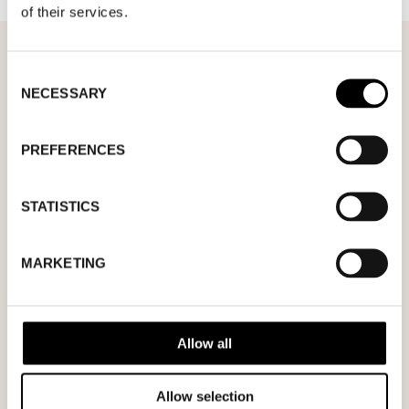
of their services.
Consent
NECESSARY
Selection
MÖTESFÖRFRÅGAN
MICHA
PREFERENCES
I formuläret kan du fylla i ett önskat datum för
möte och en hälsning. Kom ihåg att skriva i din
STATISTICS
mailadress korrekt för att bekräftelsen ska nå
dig. Endast bekräftade mötesförfrågningar
MARKETING
gäller.
Allow all
Allow selection