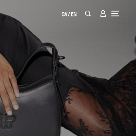
SV
EN