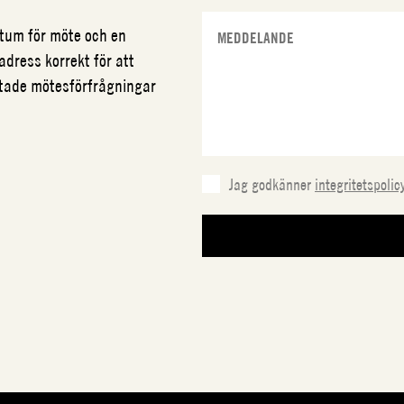
datum för möte och en
adress korrekt för att
ftade mötesförfrågningar
Jag godkänner
integritetspolic