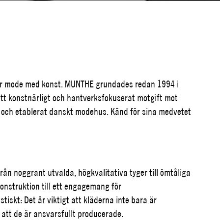
r mode med konst. MUNTHE grundades redan 1994 i
t konstnärligt och hantverksfokuserat motgift mot
t och etablerat danskt modehus. Känd för sina medvetet
rån noggrant utvalda, högkvalitativa tyger till ömtåliga
konstruktion till ett engagemang för
iskt: Det är viktigt att kläderna inte bara är
 att de är ansvarsfullt producerade.