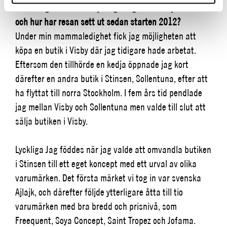
Berätta gärna lite om Lyckliga Jag – hur började allt
och hur har resan sett ut sedan starten 2012?
Under min mammaledighet fick jag möjligheten att
köpa en butik i Visby där jag tidigare hade arbetat.
Eftersom den tillhörde en kedja öppnade jag kort
därefter en andra butik i Stinsen, Sollentuna, efter att
ha flyttat till norra Stockholm. I fem års tid pendlade
jag mellan Visby och Sollentuna men valde till slut att
sälja butiken i Visby.
Lyckliga Jag föddes när jag valde att omvandla butiken
i Stinsen till ett eget koncept med ett urval av olika
varumärken. Det första märket vi tog in var svenska
Ajlajk, och därefter följde ytterligare åtta till tio
varumärken med bra bredd och prisnivå, som
Freequent, Soya Concept, Saint Tropez och Jofama.