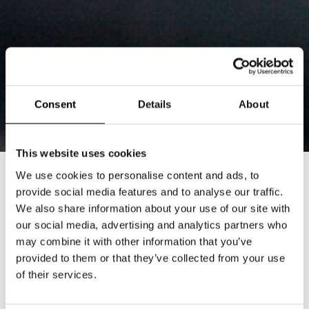
Consent
Details
About
This website uses cookies
We use cookies to personalise content and ads, to
MÅNADENS BUTIK JULI: LYCKLIGA
provide social media features and to analyse our traffic.
JAG
We also share information about your use of our site with
our social media, advertising and analytics partners who
2025-06-26
may combine it with other information that you’ve
provided to them or that they’ve collected from your use
Månadens butik: Lyckliga Jag
of their services.
Butiken Lyckliga Jag i Sollentuna Centrum är ett
lysande exempel på hur entreprenörskap, känsla för