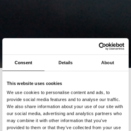
Consent
Details
About
MÅNADENS BUTIK: SKO UNO (MED
This website uses cookies
JEANS UNO OCH ARBETARBODEN)
We use cookies to personalise content and ads, to
provide social media features and to analyse our traffic.
2024-11-13
We also share information about your use of our site with
our social media, advertising and analytics partners who
I hjärtat av Stockholm finns en unik trio av butiker som
may combine it with other information that you’ve
har återupplivat konceptet med specialiserade
provided to them or that they’ve collected from your use