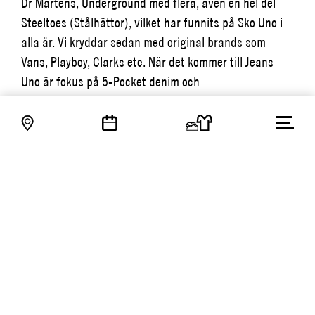
Dr Martens, Underground med flera, även en hel del
Steeltoes (Stålhättor), vilket har funnits på Sko Uno i
alla år. Vi kryddar sedan med original brands som
Vans, Playboy, Clarks etc. När det kommer till Jeans
Uno är fokus på 5-Pocket denim och
”kärnprodukterna” runt jeansen (jeansskjortor,
jeansjackor mm). Viktigaste varumärkena här är de
klassiska, Wrangler, LEE, Levi’s, Replay, Nudie, Edwin
(Japan) etc. Här har vi också fokuserat på jeans i
100% bomull, både otvättade som tvättade, med eller
utan Selvedge. Vi kryddar med de trender som sker,
just nu True Religion, Jeanerica, Miss Me etc.