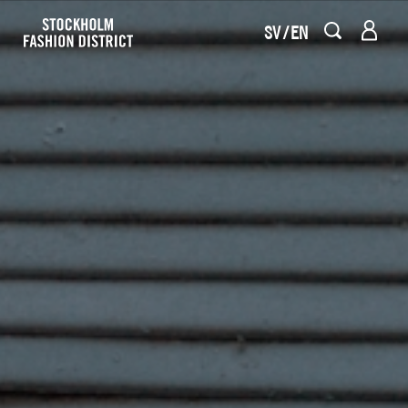
SV
EN