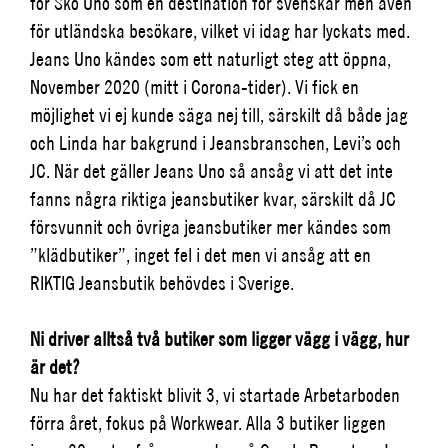
för Sko Uno som en destination för svenskar men även
för utländska besökare, vilket vi idag har lyckats med.
Jeans Uno kändes som ett naturligt steg att öppna,
November 2020 (mitt i Corona-tider). Vi fick en
möjlighet vi ej kunde säga nej till, särskilt då både jag
och Linda har bakgrund i Jeansbranschen, Levi’s och
JC. När det gäller Jeans Uno så ansåg vi att det inte
fanns några riktiga jeansbutiker kvar, särskilt då JC
försvunnit och övriga jeansbutiker mer kändes som
”klädbutiker”, inget fel i det men vi ansåg att en
RIKTIG Jeansbutik behövdes i Sverige.
Ni driver alltså två butiker som ligger vägg i vägg, hur
är det?
Nu har det faktiskt blivit 3, vi startade Arbetarboden
förra året, fokus på Workwear. Alla 3 butiker liggen