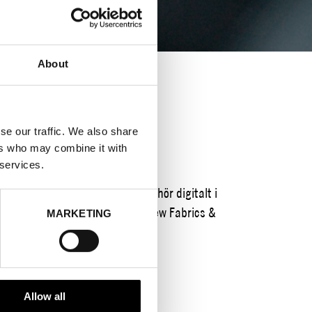
About
GITALT
se our traffic. We also share
ers who may combine it with
 services.
ten att sourca textil och tillbehör digitalt i
til- och tillbehörsmässan Preview Fabrics &
MARKETING
h blir digital i januari 2021.
Allow all