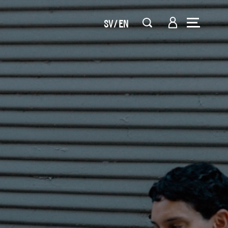
SV
EN