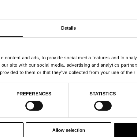
Details
SOURCA TEXTIL DI
e content and ads, to provide social media features and to analy
 our site with our social media, advertising and analytics partn
2021-01-15
 provided to them or that they’ve collected from your use of their
Nu presenterar Stockholm Fashion District möjlighe
showroom på Stockholmfashiondistrict.se när tex
PREFERENCES
STATISTICS
Accessories erbjuder både trygga fysiska möten oc
De segment som erbjuds är:
Allow selection
Biodegradable