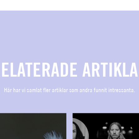
ELATERADE ARTIKL
Här har vi samlat fler artiklar som andra funnit intressanta.