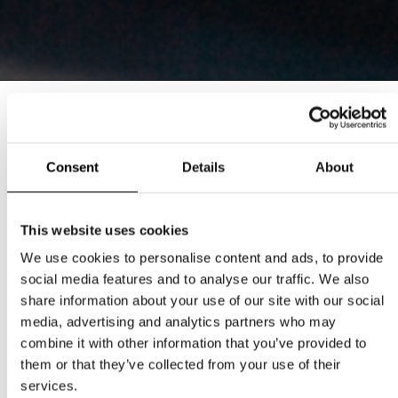
PRESSMEDDELANDE 30.08.24:
SVENSKA INITIATIV BANAR VÄG
Consent
Details
About
FÖR EN LJUS FRAMTID
2024-08-30
This website uses cookies
Från inköpare och designers till modeentusiaster – de
We use cookies to personalise content and ads, to provide
svenska initiativen samlar många aktörer på en unik
social media features and to analyse our traffic. We also
share information about your use of our site with our social
mötesplats i Stockholm.
media, advertising and analytics partners who may
combine it with other information that you’ve provided to
them or that they’ve collected from your use of their
services.