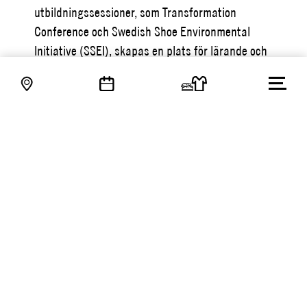
utbildningssessioner, som Transformation
Conference och Swedish Shoe Environmental
Initiative (SSEI), skapas en plats för lärande och
idéutbyte inom modegemenskapen.
Stockholm Fashion District samarbetar med företag
för att utveckla strategier och försäljningskanaler,
vilket resulterar i ett omfattande nätverk av både
nationella och internationella kontakter.
Genom ett medlemskap i Trade Partners Sweden får
medlemmar tillgång till expertis inom juridik, logistik
och försäljning med över 110 års erfarenhet av
handel.