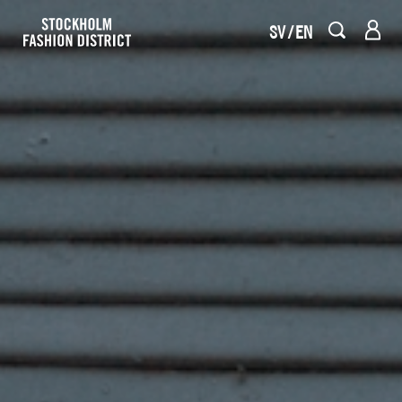
SV
EN