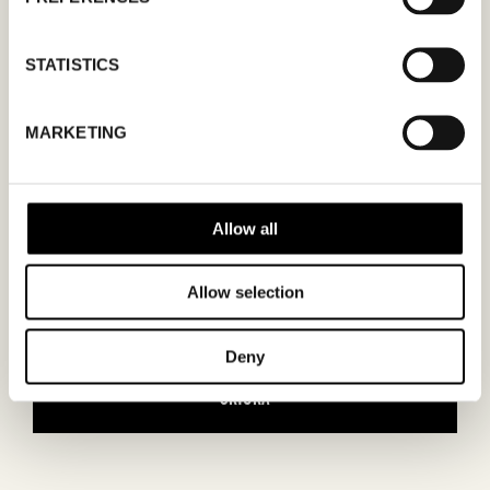
STATISTICS
MM
MARKETING
snedstreck
DD
snedstreck
Allow all
ÅÅÅÅ
Allow selection
Jag godkänner
integritetspolicyn.
Deny