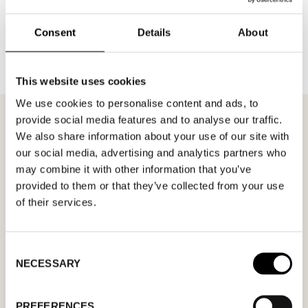
TILLBAKA TILL VARUMÄRKEN
Consent
Details
About
This website uses cookies
We use cookies to personalise content and ads, to
provide social media features and to analyse our traffic.
We also share information about your use of our site with
our social media, advertising and analytics partners who
MÖTESFÖRFRÅGAN
OLYMP
may combine it with other information that you’ve
provided to them or that they’ve collected from your use
of their services.
I formuläret kan du fylla i ett önskat datum för
möte och en hälsning. Kom ihåg att skriva i din
mailadress korrekt för att bekräftelsen ska nå
Consent
NECESSARY
dig. Endast bekräftade mötesförfrågningar
Selection
gäller.
PREFERENCES