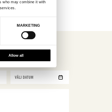
ers who may combine it with
 services.
MARKETING
Allow all
MM
snedstreck
DD
snedstreck