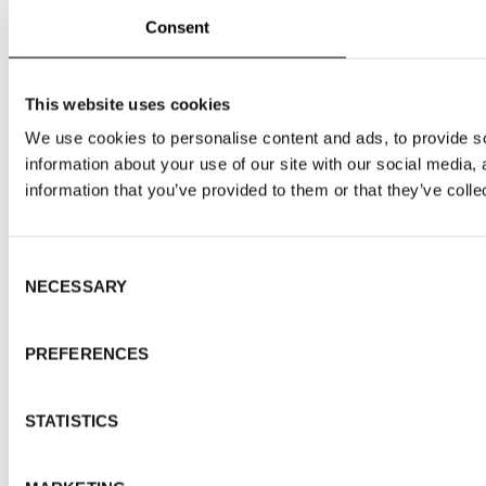
+46 (0)76 518 90 17
,
malin@tradepartners.se
Consent
_________________________________________
This website uses cookies
Pressbilder
We use cookies to personalise content and ads, to provide so
information about your use of our site with our social media,
Ladda ner pressbilder
här
.
information that you’ve provided to them or that they’ve colle
Consent
NECESSARY
Selection
PREFERENCES
STATISTICS