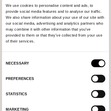
We use cookies to personalise content and ads, to
I formuläret kan du fylla i ett önskat datum för
provide social media features and to analyse our traffic.
We also share information about your use of our site with
möte och en hälsning. Kom ihåg att skriva i din
our social media, advertising and analytics partners who
mailadress korrekt för att bekräftelsen ska nå
may combine it with other information that you’ve
dig. Endast bekräftade mötesförfrågningar
provided to them or that they’ve collected from your use
gäller.
of their services.
Consent
NECESSARY
Selection
MM
PREFERENCES
snedstreck
DD
STATISTICS
snedstreck
ÅÅÅÅ
MARKETING