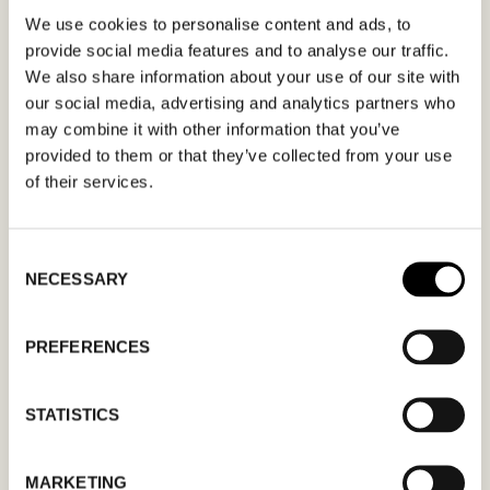
We use cookies to personalise content and ads, to
I formuläret kan du fylla i ett önskat datum för
provide social media features and to analyse our traffic.
We also share information about your use of our site with
möte och en hälsning. Kom ihåg att skriva i din
our social media, advertising and analytics partners who
mailadress korrekt för att bekräftelsen ska nå
may combine it with other information that you’ve
dig. Endast bekräftade mötesförfrågningar
provided to them or that they’ve collected from your use
gäller.
of their services.
Consent
NECESSARY
Selection
MM
PREFERENCES
snedstreck
DD
STATISTICS
snedstreck
ÅÅÅÅ
MARKETING