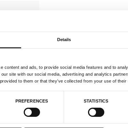
OERLING
ESS:
erling@passion-
Details
UMMER:
31178
yskland
e content and ads, to provide social media features and to analy
 our site with our social media, advertising and analytics partn
 provided to them or that they’ve collected from your use of their
PREFERENCES
STATISTICS