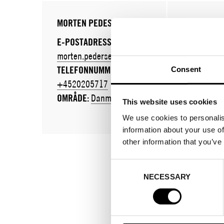
MORTEN PEDESEN
TORSTEN D
E-POSTADRESS:
E-POSTADR
morten.pedersen@libro.dk
torsten.do
TELEFONNUMMER:
trade.de
Consent
+4520205717
TELEFONN
OMRÅDE:
Danmark
+49151110
This website uses cookies
OMRÅDE:
T
We use cookies to personalis
information about your use of
other information that you’ve
Consent
NECESSARY
Selection