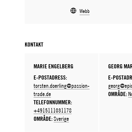
Webb
KONTAKT
MARIE ENGELBERG
GEORG MA
E-POSTADRESS:
E-POSTADR
torsten.doerling@passion-
georg@epic
trade.de
OMRÅDE:
N
TELEFONNUMMER:
+4915111031178
OMRÅDE:
Sverige