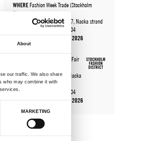
WHERE
Fashion Week Trade (Stockholm
Showroom)
ADRESS
Augustendalsvägen 7, Nacka strand
SHOWROOM / STAND:
721.204
10 aug 2026 - 14 aug 2026
About
WHERE
Fashion Week Trade (Fair
Hall A)
se our traffic. We also share
ADRESS
Automobilgatan 1, Nacka
ers who may combine it with
strand
 services.
SHOWROOM / STAND:
721.204
11 aug 2026 - 13 aug 2026
MARKETING