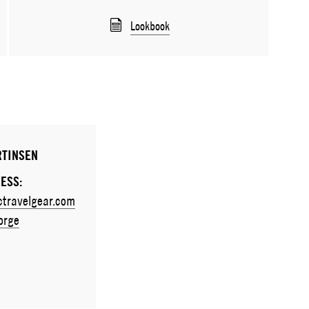
Lookbook
RTINSEN
ESS:
travelgear.com
orge