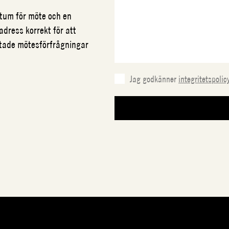
datum för möte och en
adress korrekt för att
ftade mötesförfrågningar
Jag godkänner
integritetspolic