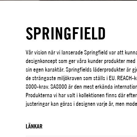
SPRINGFIELD
Vår vision när vi lanserade Springfield var att kunna 
designkoncept som ger våra kunder produkter med l
sin egen karaktär. Springfields läderprodukter är gj
de strängaste miljökraven som ställs i EU. REACH-kra
8000-krav. SA8000 är den mest erkända internatione
Produkterna vi har valt i kollektionen finns där efte
justeringar kan göras i designen varje år, men mode
LÄNKAR