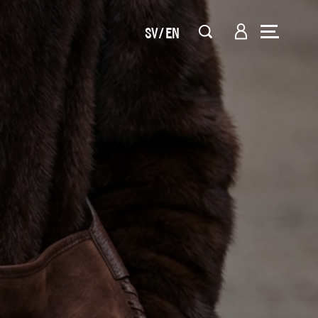
SV
EN