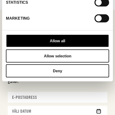
STATISTICS
MARKETING
MÖTESFÖRFRÅGAN
TOEYS
Allow all
I formuläret kan du fylla i ett önskat datum för
Allow selection
möte och en hälsning. Kom ihåg att skriva i din
mailadress korrekt för att bekräftelsen ska nå
Deny
dig. Endast bekräftade mötesförfrågningar
gäller.