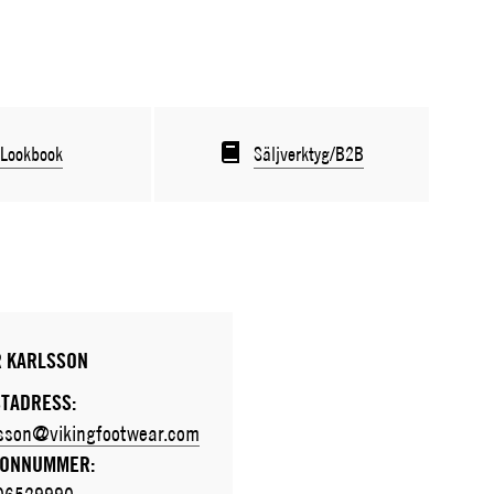
Lookbook
Säljverktyg/B2B
R KARLSSON
TADRESS:
lsson@vikingfootwear.com
FONNUMMER: