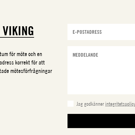
N
VIKING
datum för möte och en
adress korrekt för att
ftade mötesförfrågningar
Jag godkänner
integritetspolic