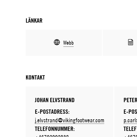
LÄNKAR
Webb
KONTAKT
JOHAN ELVSTRAND
PETE
E-POSTADRESS:
E-POS
j.elvstrand@vikingfootwear.com
p.car
TELEFONNUMMER:
TELE