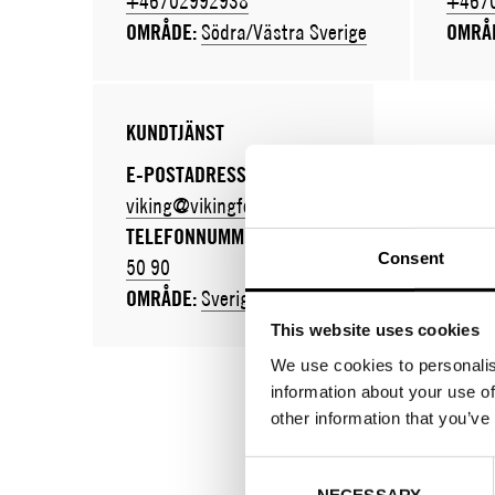
+46702992938
+467
OMRÅDE:
Södra/Västra Sverige
OMRÅ
KUNDTJÄNST
E-POSTADRESS:
viking@vikingfootwear.com
TELEFONNUMMER:
031-98
Consent
50 90
OMRÅDE:
Sverige
This website uses cookies
We use cookies to personalis
information about your use of
other information that you’ve
Consent
NECESSARY