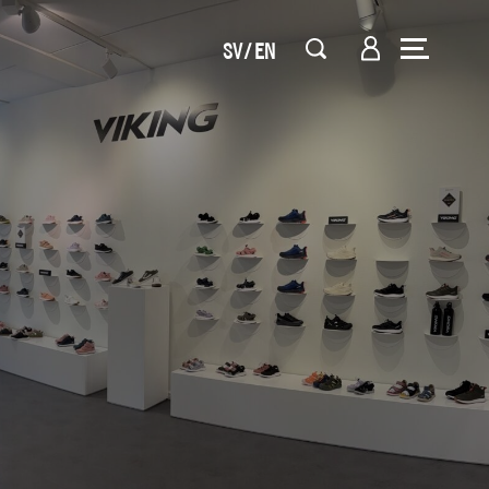
SV
EN