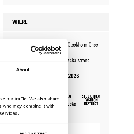
WHERE
WHERE
Fashion Week Trade (Stockholm Shoe
House)
ADRESS
Cylindervägen 20, Nacka strand
SHOWROOM / STAND:
55
About
10 aug 2026 - 14 aug 2026
WHERE
Stockholm Shoe House
se our traffic. We also share
ADRESS
Cylindervägen 20, Nacka
ers who may combine it with
strand
 services.
SHOWROOM / STAND:
55
VISA KARTA
MARKETING