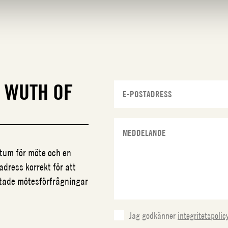
N
WUTH OF
datum för möte och en
adress korrekt för att
ftade mötesförfrågningar
Jag godkänner
integritetspolic