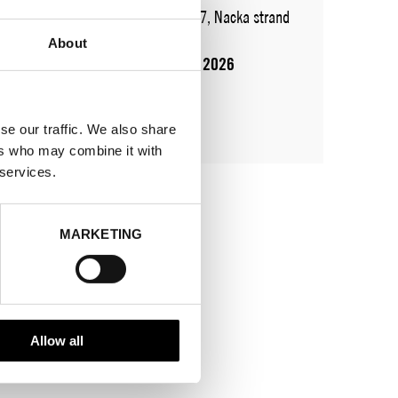
ADRESS
Augustendalsvägen 7, Nacka strand
SHOWROOM / STAND:
710
About
10 aug 2026 - 14 aug 2026
se our traffic. We also share
ers who may combine it with
 services.
MARKETING
Allow all