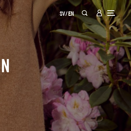
SV
EN
EN