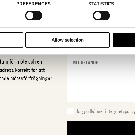
PREFERENCES
STATISTICS
N
X-RITE
Allow selection
datum för möte och en
adress korrekt för att
ftade mötesförfrågningar
Jag godkänner
integritetspolic