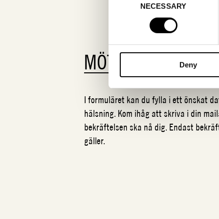
NECESSARY
Selection
MÖTESFÖRFRÅGA
Deny
I formuläret kan du fylla i ett önskat 
hälsning. Kom ihåg att skriva i din mail
bekräftelsen ska nå dig. Endast bekrä
gäller.