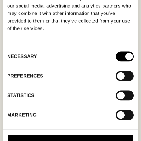
gäller.
our social media, advertising and analytics partners who
may combine it with other information that you’ve
provided to them or that they’ve collected from your use
of their services.
MM
Consent
NECESSARY
Selection
snedstreck
DD
snedstreck
PREFERENCES
ÅÅÅÅ
STATISTICS
Jag godkänner
integritetspolicyn.
MARKETING