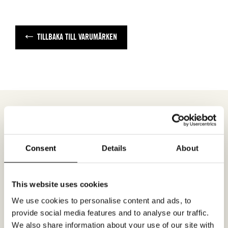
TILLBAKA TILL VARUMÄRKEN
MÖTESFÖRFRÅGAN
NEXT LOOK
Consent
Details
About
I formuläret kan du fylla i ett önskat datum för
This website uses cookies
möte och en hälsning. Kom ihåg att skriva i din
We use cookies to personalise content and ads, to
mailadress korrekt för att bekräftelsen ska nå
provide social media features and to analyse our traffic.
dig. Endast bekräftade mötesförfrågningar
We also share information about your use of our site with