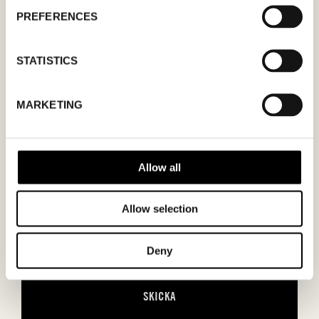
gäller.
PREFERENCES
STATISTICS
MARKETING
MM
snedstreck
DD
Allow all
snedstreck
ÅÅÅÅ
Allow selection
Jag godkänner
integritetspolicyn.
Deny