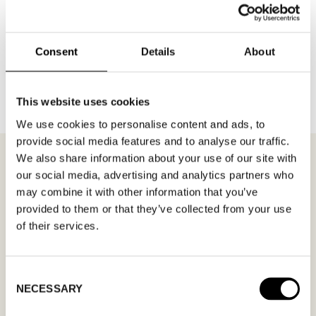
Consent
Details
About
TILLBAKA TILL VARUMÄRKEN
This website uses cookies
We use cookies to personalise content and ads, to
provide social media features and to analyse our traffic.
We also share information about your use of our site with
our social media, advertising and analytics partners who
may combine it with other information that you’ve
MÖTESFÖRFRÅGAN
NOA HARMON
provided to them or that they’ve collected from your use
of their services.
I formuläret kan du fylla i ett önskat datum för
möte och en hälsning. Kom ihåg att skriva i din
Consent
mailadress korrekt för att bekräftelsen ska nå
NECESSARY
Selection
dig. Endast bekräftade mötesförfrågningar