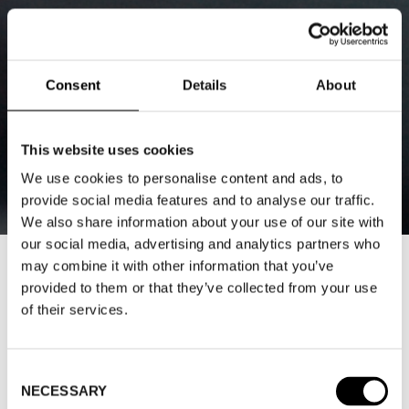
Consent
Details
About
This website uses cookies
We use cookies to personalise content and ads, to
provide social media features and to analyse our traffic.
We also share information about your use of our site with
our social media, advertising and analytics partners who
may combine it with other information that you’ve
BIRKENSTOCK SLÄPPER
provided to them or that they’ve collected from your use
KOLLEKTION MED CENTRAL SAINT
of their services.
MA FASHION COURSE
2021-03-02
Consent
NECESSARY
Selection