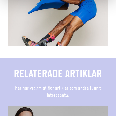
RELATERADE ARTIKLAR
Här har vi samlat fler artiklar som andra funnit
intressanta.