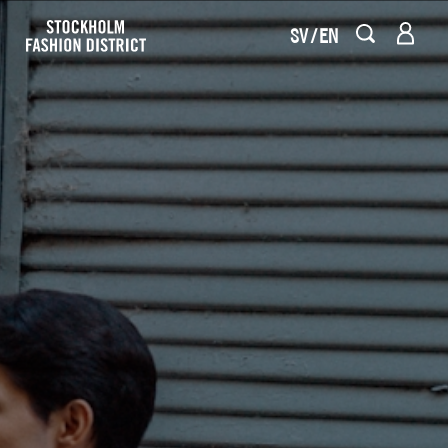
SV
EN