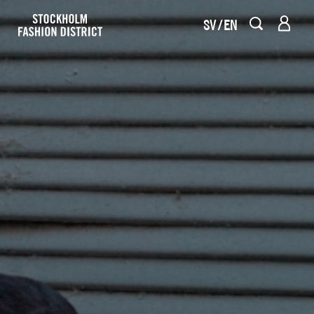
SV
EN