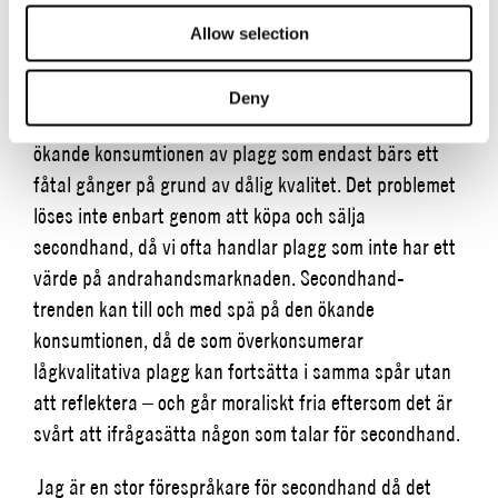
Secondhand är ett av de mest hållbara alternativen
Allow selection
inom klädkonsumtion och mode – är det lösningen på
modeindustrins hållbarhetsutmaningar?
Deny
Grundproblemet är dagens överkonsumtion och den
ökande konsumtionen av plagg som endast bärs ett
fåtal gånger på grund av dålig kvalitet. Det problemet
löses inte enbart genom att köpa och sälja
secondhand, då vi ofta handlar plagg som inte har ett
värde på andrahandsmarknaden. Secondhand-
trenden kan till och med spä på den ökande
konsumtionen, då de som överkonsumerar
lågkvalitativa plagg kan fortsätta i samma spår utan
att reflektera – och går moraliskt fria eftersom det är
svårt att ifrågasätta någon som talar för secondhand.
Jag är en stor förespråkare för secondhand då det