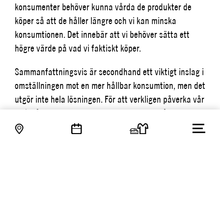
konsumenter behöver kunna vårda de produkter de
köper så att de håller längre och vi kan minska
konsumtionen. Det innebär att vi behöver sätta ett
högre värde på vad vi faktiskt köper.
Sammanfattningsvis är secondhand ett viktigt inslag i
omställningen mot en mer hållbar konsumtion, men det
utgör inte hela lösningen. För att verkligen påverka vår
miljöpåverkan krävs ett skifte i hur vi ser på
konsumtion i stort, från att köpa mer till att köpa
bättre och använda längre. Det innebär att vi måste
lägga ett högre värde på kvalitetsplagg och börja
tänka långsiktigt, både som individer och som
samhälle. Endast då kan vi skapa en klädindustri som
både är hållbar och etisk på riktigt.