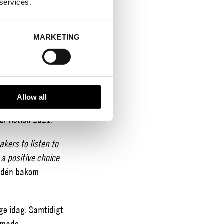
 services.
MARKETING
fte att uppmuntra
ör fjärde gången
, från att prata
Allow all
 i alla delar av
or Action 2021.
kers to listen to
 a positive choice
m idén bakom
ige idag. Samtidigt
ramade