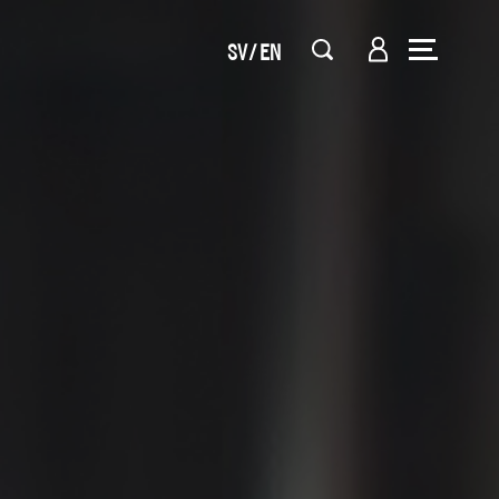
SV
EN