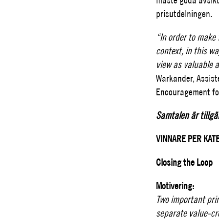
prisutdelningen.
“In order to make 
context, in this w
view as valuable 
Warkander, Assist
Encouragement for
Samtalen är tillgä
VINNARE PER KATE
Closing the Loop
Motivering:
Two important prin
separate value-cre