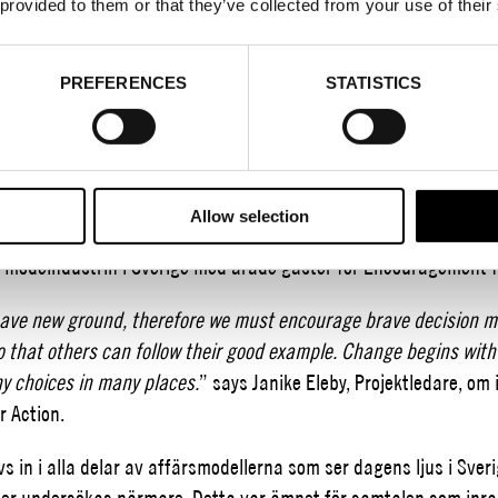
 provided to them or that they’ve collected from your use of their
1
PREFERENCES
STATISTICS
 Action instiftades 2018 av Stockholm Fashion District med sy
ologi och nya affärsmodeller i modeindustrin. Idag samlades vi f
muntran till svenska modepionjärer.
yline som bakgrund och i samband med ett gryende attitydskifte
Allow selection
en del av verksamheten mot att ta fullt ansvar och integrera det
 modeindustrin i Sverige med ärade gäster för Encouragement f
 pave new ground, therefore we must encourage brave decision ma
so that others can follow their good example. Change begins with
 choices in many places.
” says Janike Eleby, Projektledare, o
 Action.
s in i alla delar av affärsmodellerna som ser dagens ljus i Sver
ter undersökas närmare. Detta var ämnet för samtalen som in