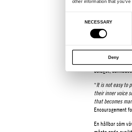
other information that you’ve
September 1, 202
Consent
NECESSARY
Selection
Encouragement for
nya idéer, ny tekn
för att ge vår upp
Med Stockholms sk
Deny
om hållbarhet som 
bolaget, samlades
“
It is not easy to
their inner voice 
that becomes many
Encouragement for
En hållbar söm väv
måste goda avsik