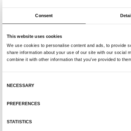
Stockholm Fashion District;
Consent
Detai
Stockholm Showroom: 10,000 kvm och 84 showroom
med mode, skor, accessoarer, inredning, bad- och
underkläder.Stockholm Shoe House: 4200 kvm och
This website uses cookies
56 showroom med skor och accessoarer.
We use cookies to personalise content and ads, to provide so
Två mässhallar: Fair Hall A och Fair Hall B på totalt
share information about your use of our site with our social
6200 kvm med mode, skor, accessoarer, bad- och
combine it with other information that you’ve provided to them
underkläder.
_________________________________________
Consent
NECESSARY
Selection
PREFERENCES
Om Fashion Week Trade
Fashion Week Trade anordnas två gånger om året i
STATISTICS
Stockholm Fashion District. Det är en modevecka med