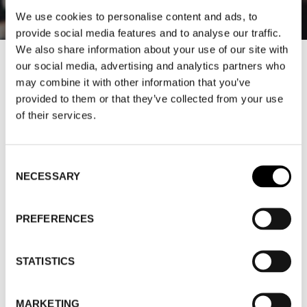
We use cookies to personalise content and ads, to
provide social media features and to analyse our traffic.
We also share information about your use of our site with
our social media, advertising and analytics partners who
PRESSMEDDELANDE: STARK START
may combine it with other information that you’ve
FÖR STOCKHOLM FASHION
provided to them or that they’ve collected from your use
DISTRICT NÄR FASHION WEEK
of their services.
TRADE ÖPPNAR PÅ MÅNDAG DEN 7
FEBRUARI
Consent
NECESSARY
Selection
2022-02-04
Stockholm Fashion District etablerades 2016 av och
PREFERENCES
för den svenska modeindustrin. Distriktet är en kreativ
plats för handel och möten, med
STATISTICS
kollektionspresentationer i över 140 showroom och på
ett flertal mässor och event. Vi har även ett stort fokus
MARKETING