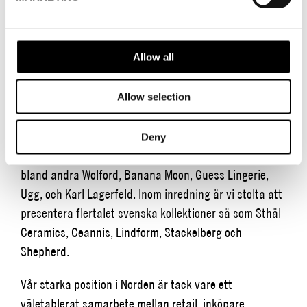
på kompetensutveckling och initiativ inom hållbarhet
och tech.
Allow all
Nu välkomnar vi även inredning och design till
Stockholm Fashion District, en naturlig utveckling i
branschen. Under Fashion Week Trade visas nya mode-
Allow selection
och inredningskollektioner från hela 500 svenska och
internationella företag och varumärken. Nya aktörer
Deny
med fasta showrooms från och med denna säsong är
bland andra Wolford, Banana Moon, Guess Lingerie,
Ugg, och Karl Lagerfeld. Inom inredning är vi stolta att
presentera flertalet svenska kollektioner så som Sthål
Ceramics, Ceannis, Lindform, Stackelberg och
Shepherd.
Vår starka position i Norden är tack vare ett
väletablerat samarbete mellan retail, inköpare,