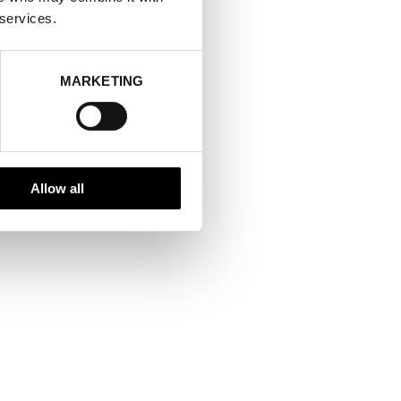
 services.
MARKETING
Allow all