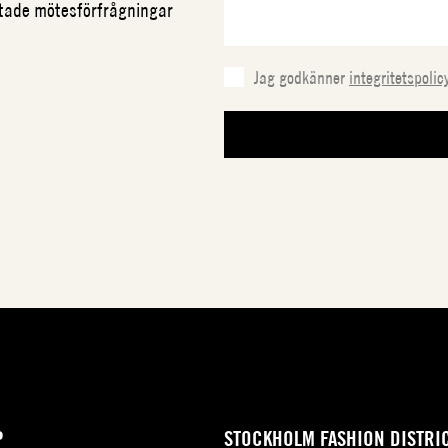
ftade mötesförfrågningar
Jag godkänner
integritetspolic
P
STOCKHOLM FASHION DISTRI