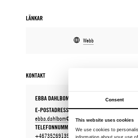
LÄNKAR
Webb
KONTAKT
EBBA DAHLBOM
ANTON
Consent
E-POSTADRESS:
E-POS
ebba.dahlbom@brunngard.com
anton.
This website uses cookies
TELEFONNUMMER:
TELEF
We use cookies to personalis
+46735269139
+4670
information about your use of