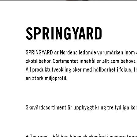
SPRINGYARD
SPRINGYARD är Nordens ledande varumärken inom sk
skotillbehör. Sortimentet innehåller allt som behövs
All produktutveckling sker med hållbarhet i fokus, f
en stark miljöprofil.
Skovårdssortiment är uppbyggt kring tre tydliga konc
• Therapy – hållbar, klassisk skovård i modern tap