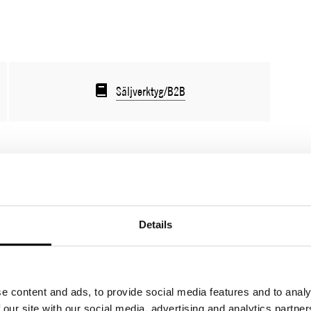
Säljverktyg/B2B
 FRIDELL
Details
TADRESS:
fridell@brunngard.com
ONNUMMER:
e content and ads, to provide social media features and to analy
3245953
 our site with our social media, advertising and analytics partn