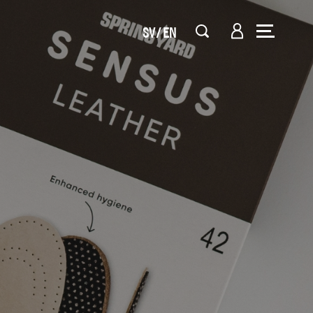
SV
EN