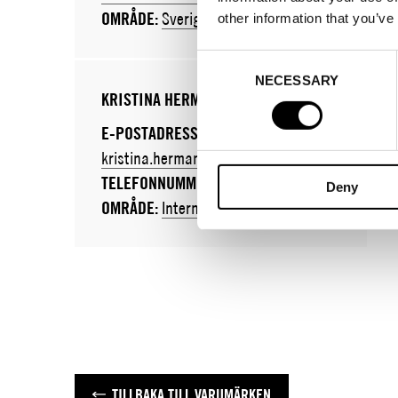
OMRÅDE:
Sverige
OMRÅ
other information that you’ve
Consent
NECESSARY
Selection
KRISTINA HERMANSSON
E-POSTADRESS:
kristina.hermansson@brunngard.com
TELEFONNUMMER:
+46738203196
Deny
OMRÅDE:
Internationell
TILLBAKA TILL VARUMÄRKEN