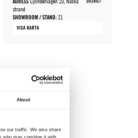
ADRESS
Cylindervägen 20, Nacka
strand
SHOWROOM / STAND:
21
VISA KARTA
About
se our traffic. We also share
ers who may combine it with