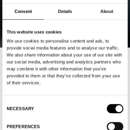
Consent
Details
About
This website uses cookies
We use cookies to personalise content and ads, to
provide social media features and to analyse our traffic.
We also share information about your use of our site with
COLOREEL FÅR HÅLLBARHETSPRIS
our social media, advertising and analytics partners who
may combine it with other information that you’ve
FRÅN SIQ
provided to them or that they’ve collected from your use
2021-11-19
of their services.
Institutet för Kvalitetsutveckling (SIQ) har delat ut pris
för hållbar textilproduktion och Svenska Coloreel tog
Consent
NECESSARY
Selection
hem en vinst. Tidigare under 2021 vann företaget även
Stockholm Fashion Districts ärofyllda pris
PREFERENCES
Encouragement for Action, ett uppmuntranspris och en