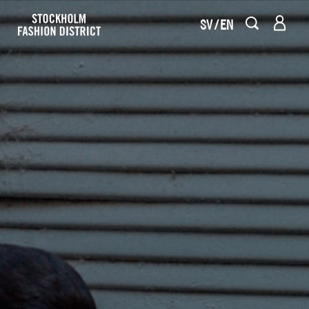
SV
EN