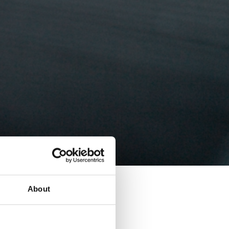
About
 O’SOFINA