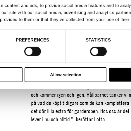
e content and ads, to provide social media features and to analy
2021-09-07
 our site with our social media, advertising and analytics partn
 provided to them or that they’ve collected from your use of their
Butiken O’sofina på Nockeby torg i Bromma drivs
och professionell hjälp att hitta rätt kläder för d
ställde om sina uppskattade visningar digitalt,
PREFERENCES
STATISTICS
roligaste och mest utmanande med att driva but
”Vi är omnämnda som butiken som gör vardagen til
stämmer!
Vi anser att ett snyggt och tryggt yttr
Allow selection
från många härliga mindre och större leverantör
kläderna och inte nödvändigtvis varumärket ska
och kommer igen och igen. Hållbarhet tänker vi 
på vad de köpt tidigare som de kan komplettera m
det där lilla extra för garderoben. Hos oss är det 
lever i nu och alltid.”, berättar Lotta.