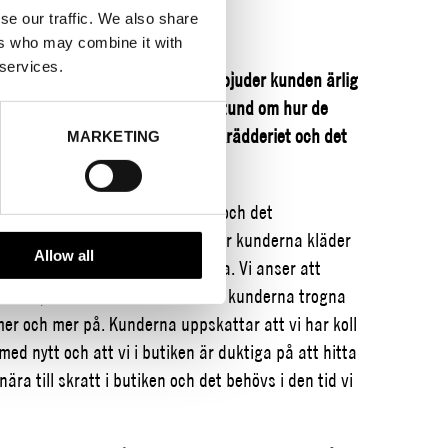
se our traffic. We also share
ers who may combine it with
 services.
 av Lotta Christersdotter och erbjuder kunden ärlig
e flesta tillfällen. Vi tog en pratstund om hur de
 om samarbetet med det lokala skrädderiet och det
MARKETING
ik.
l fest och det tog jag till mig och det
e ger ett lugnt inre.
Hos oss hittar kunderna kläder
Allow all
er som är mer eller mindre kända. Vi anser att
 locka, men med bra märken blir kunderna trogna
mer och mer på. Kunderna uppskattar att vi har koll
ed nytt och att vi i butiken är duktiga på att hitta
nära till skratt i butiken och det behövs i den tid vi