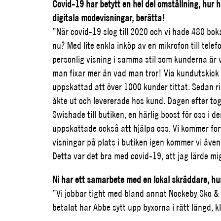
Covid-19 har betytt en hel del omställning, hur h
digitala modevisningar, berätta!
”När covid-19 slog till 2020 och vi hade 480 boka
nu?
Med lite enkla inköp av en mikrofon till tel
personlig visning i samma stil som kunderna är v
man fixar
mer än vad man tror! Via kundutskick 
uppskattad att över 1000 kunder tittat. Sedan r
åkte ut och levererade hos kund. Dagen efter to
Swishade till butiken, en härlig boost för oss i
uppskattade också att hjälpa oss.
Vi kommer for
visningar på plats i butiken igen kommer vi även 
Detta var det bra med covid-19, att jag lärde mi
Ni har ett samarbete med en lokal skräddare, hu
”Vi jobbar tight med bland annat Nockeby Sko & 
betalat har Abbe sytt upp byxorna i rätt längd, 