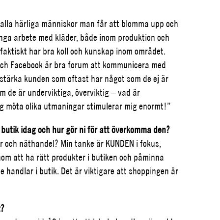
är alla härliga människor man får att blomma upp och
nga arbete med kläder, både inom produktion och
 faktiskt har bra koll och kunskap inom området.
 och Facebook är bra forum att kommunicera med
t stärka kunden som oftast har något som de ej är
m de är underviktiga, överviktig – vad är
ag möta olika utmaningar stimulerar mig enormt!”
butik idag och hur gör ni för att överkomma den?
kar och näthandel?
Min tanke är KUNDEN i fokus,
nom att ha rätt produkter i butiken och påminna
e handlar i butik.
Det är viktigare att shoppingen är
t?