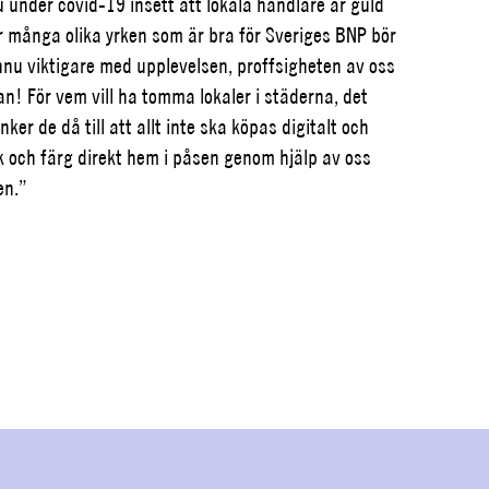
 under covid-19 insett att lokala handlare är guld
er många olika yrken som är bra för Sveriges BNP bör
ännu viktigare med upplevelsen, proffsigheten av oss
san!
För vem vill ha tomma lokaler i städerna, det
r de då till att allt inte ska köpas digitalt o
ch
lek och färg direkt hem i påsen genom hjälp av oss
en.”