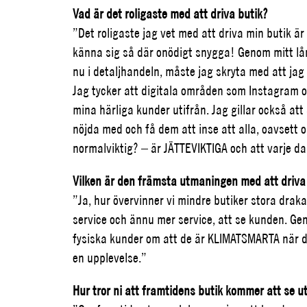
Vad är det roligaste med att driva butik?
”Det roligaste jag vet med att driva min butik 
känna sig så där onödigt snygga! G
enom mitt lå
nu i detaljhandeln, måste jag skryta med att jag
Jag t
ycker att digitala områden som Instagram
mina härliga kunder utifrån. Jag g
illar också at
nöjda med och få dem att inse att alla, oavsett o
normalviktig? – är JÄTTEVIKTIGA och att varje d
Vilken är den främsta utmaningen med att driva 
”Ja, hur övervinner vi mindre butiker stora dra
service och ännu mer service, att se kunden. Ge
fysiska kunder om att de är KLIMATSMARTA när d
en upplevelse.”
Hur tror ni att framtidens butik kommer att se u