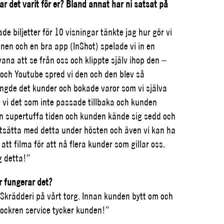
ar det varit för er? Bland annat har ni satsat på
de biljetter för 10 visningar tänkte jag hur gör vi
efonen och en bra app (InShot)
spelade vi in en
ana att se från oss och klippte själv ihop den –
och Youtube spred vi den och den blev så
ingde det kunder och bokade varor som vi själva
g vi det som inte passade tillbaka och kunden
 den supertuffa tiden och kunden kände sig sedd och
tsätta med detta under hösten och även vi kan ha
att filma för att nå flera kunder som gillar oss.
g detta!”
r fungerar det?
Skrädderi på vårt torg. Innan kunden bytt om och
klockren service tycker kunden!”