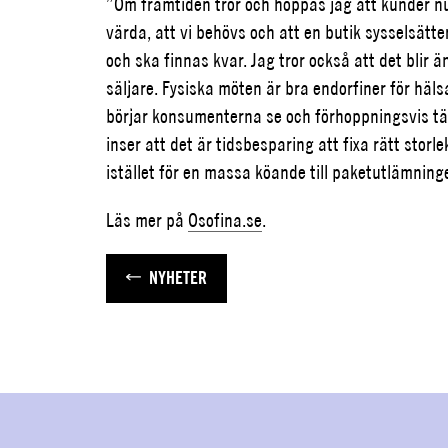
”Om framtiden tror och hoppas jag att kunder nu
värda, att vi behövs och a
tt en butik sysselsätt
och ska finnas kvar.
Jag tror också att det blir 
säljare. F
ysiska möten är bra endorfiner för häl
börjar konsumenterna se och förhoppningsvis tänke
inser att det är tidsbesparing att fixa rätt stor
istället för en massa köande till paketutlämning
Läs mer på
Osofina.se
.
NYHETER